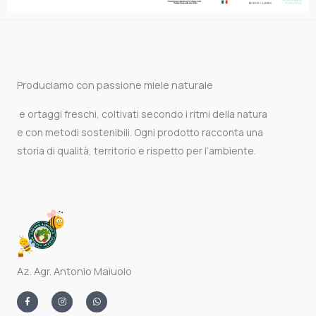
Produciamo con passione miele naturale
e ortaggi freschi, coltivati secondo i ritmi della natura
e con metodi sostenibili. Ogni prodotto racconta una
storia di qualità, territorio e rispetto per l’ambiente.
Az. Agr. Antonio Maiuolo
F
I
W
a
n
h
c
s
a
e
t
t