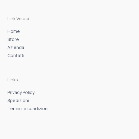
b
a
s
o
g
a
o
r
p
k
a
p
-
m
Link Veloci
f
Home
Store
Azienda
Contatti
Links
Privacy Policy
Spedizioni
Termini e condizioni