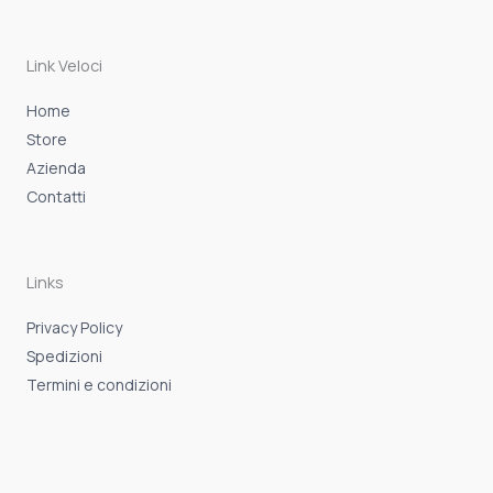
b
a
s
o
g
a
o
r
p
k
a
p
-
m
Link Veloci
f
Home
Store
Azienda
Contatti
Links
Privacy Policy
Spedizioni
Termini e condizioni