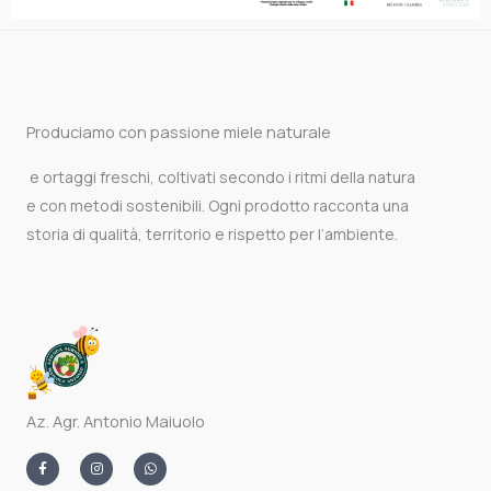
Produciamo con passione miele naturale
e ortaggi freschi, coltivati secondo i ritmi della natura
e con metodi sostenibili. Ogni prodotto racconta una
storia di qualità, territorio e rispetto per l’ambiente.
Az. Agr. Antonio Maiuolo
F
I
W
a
n
h
c
s
a
e
t
t