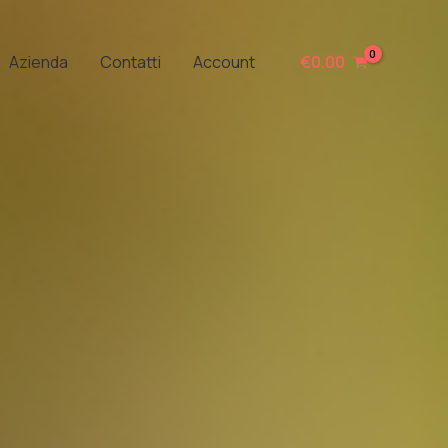
Azienda
Contatti
Account
€
0.00