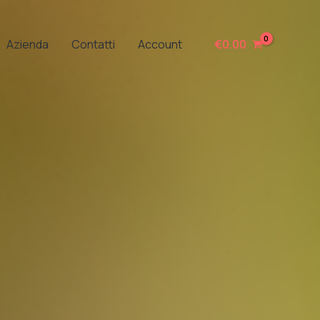
Azienda
Contatti
Account
€
0.00