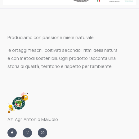
Produciamo con passione miele naturale
e ortaggi freschi, coltivati secondo i ritmi della natura
e con metodi sostenibili. Ogni prodotto racconta una
storia di qualità, territorio e rispetto per l’ambiente.
Az. Agr. Antonio Maiuolo
F
I
W
a
n
h
c
s
a
e
t
t