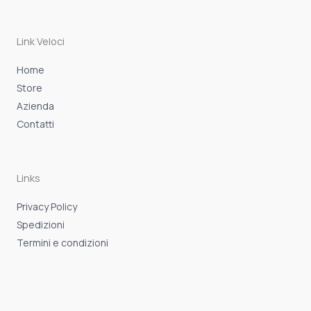
b
a
s
o
g
a
o
r
p
k
a
p
-
m
Link Veloci
f
Home
Store
Azienda
Contatti
Links
Privacy Policy
Spedizioni
Termini e condizioni