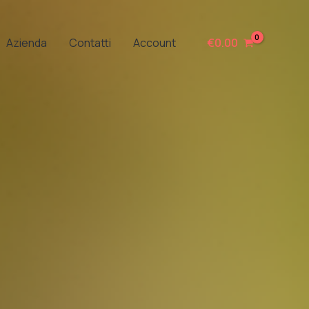
Azienda
Contatti
Account
€
0.00