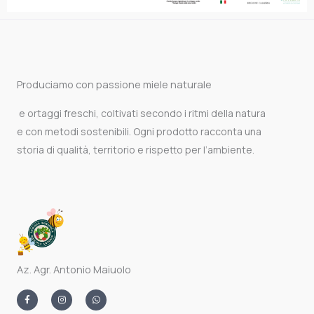
Produciamo con passione miele naturale
e ortaggi freschi, coltivati secondo i ritmi della natura
e con metodi sostenibili. Ogni prodotto racconta una
storia di qualità, territorio e rispetto per l’ambiente.
Az. Agr. Antonio Maiuolo
F
I
W
a
n
h
c
s
a
e
t
t