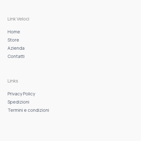
b
a
s
o
g
a
o
r
p
k
a
p
-
m
Link Veloci
f
Home
Store
Azienda
Contatti
Links
Privacy Policy
Spedizioni
Termini e condizioni