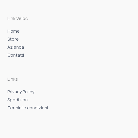
b
a
s
o
g
a
o
r
p
k
a
p
-
m
Link Veloci
f
Home
Store
Azienda
Contatti
Links
Privacy Policy
Spedizioni
Termini e condizioni