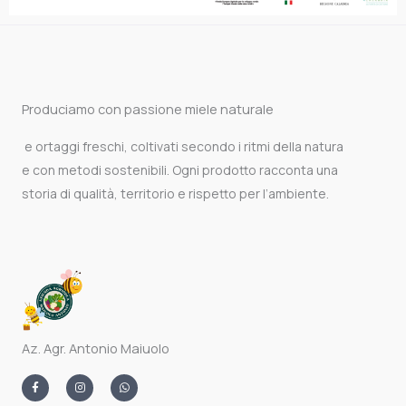
Produciamo con passione miele naturale
e ortaggi freschi, coltivati secondo i ritmi della natura
e con metodi sostenibili. Ogni prodotto racconta una
storia di qualità, territorio e rispetto per l’ambiente.
Az. Agr. Antonio Maiuolo
F
I
W
a
n
h
c
s
a
e
t
t