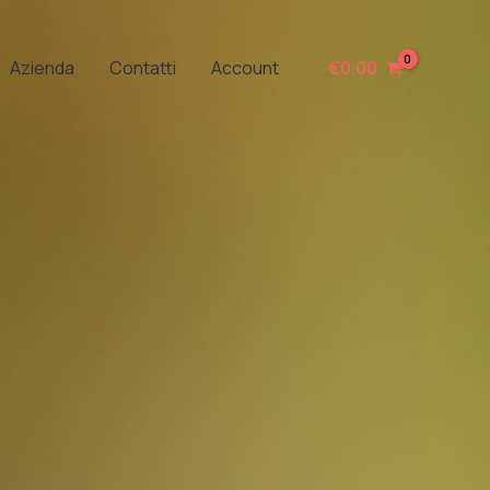
Azienda
Contatti
Account
€
0.00