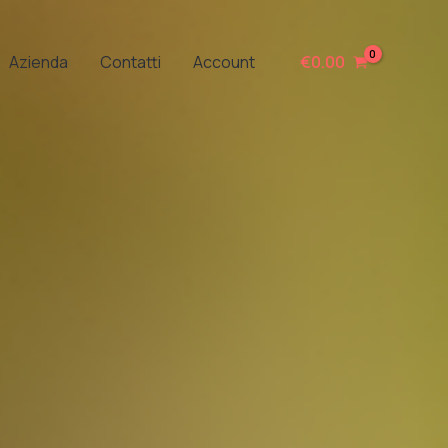
Azienda
Contatti
Account
€
0.00